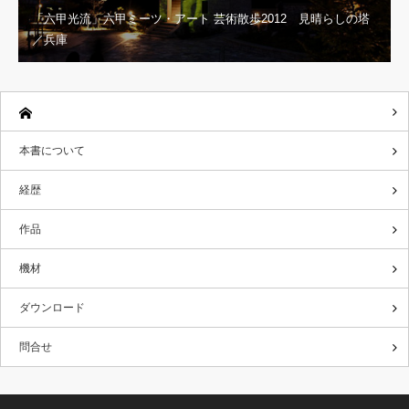
「六甲光流」六甲ミーツ・アート 芸術散歩2012 見晴らしの塔
／兵庫
本書について
経歴
作品
機材
ダウンロード
問合せ