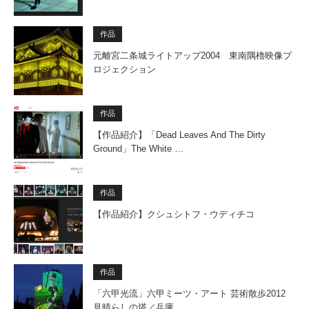
作品
元離宮二条城ライトアップ2004 東南隅櫓映像プ
ロジェクション
作品
【作品紹介】「Dead Leaves And The Dirty
Ground」The White …
作品
【作品紹介】クシュシトフ・ウディチコ
作品
「六甲光流」六甲ミーツ・アート 芸術散歩2012
見晴らしの塔／兵庫